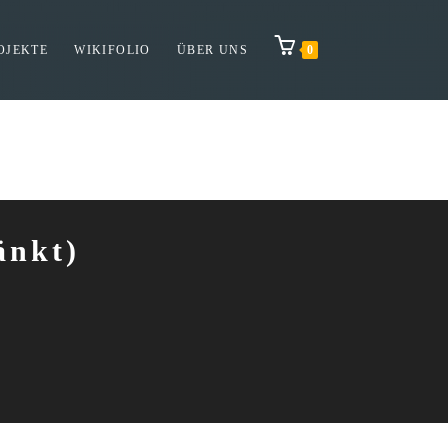
OJEKTE
WIKIFOLIO
ÜBER UNS
0
änkt)