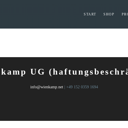
START
SHOP
PR
kamp UG (haftungsbeschr
info@wienkamp.net
| +49 152 0359 1694