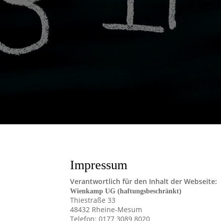
Impressum
Verantwortlich für den Inhalt der Webseite:
Wienkamp UG (haftungsbeschränkt)
Thiestraße 33
48432 Rheine-Mesum
Telefon: 0177 3089 8020