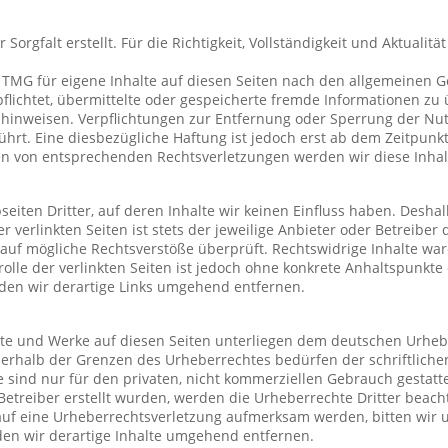
Sorgfalt erstellt. Für die Richtigkeit, Vollständigkeit und Aktuali
 TMG für eigene Inhalte auf diesen Seiten nach den allgemeinen G
erpflichtet, übermittelte oder gespeicherte fremde Informationen
eit hinweisen. Verpflichtungen zur Entfernung oder Sperrung der N
hrt. Eine diesbezügliche Haftung ist jedoch erst ab dem Zeitpunkt
en von entsprechenden Rechtsverletzungen werden wir diese Inha
eiten Dritter, auf deren Inhalte wir keinen Einfluss haben. Desha
verlinkten Seiten ist stets der jeweilige Anbieter oder Betreiber d
auf mögliche Rechtsverstöße überprüft. Rechtswidrige Inhalte war
olle der verlinkten Seiten ist jedoch ohne konkrete Anhaltspunkte
en wir derartige Links umgehend entfernen.
alte und Werke auf diesen Seiten unterliegen dem deutschen Urheber
erhalb der Grenzen des Urheberrechtes bedürfen der schriftliche
e sind nur für den privaten, nicht kommerziellen Gebrauch gestatte
 Betreiber erstellt wurden, werden die Urheberrechte Dritter beach
 auf eine Urheberrechtsverletzung aufmerksam werden, bitten wir
en wir derartige Inhalte umgehend entfernen.