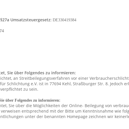
§27a Umsatzsteuergesetz:
DE330419384
74
et, Sie über Folgendes zu informieren:
flichtet, an Streitbeilegungsverfahren vor einer Verbraucherschlic
r Schlichtung e.V. ist in 77694 Kehl, Straßburger Str. 8. Jedoch e
erpflichtet zu sein.
ie über Folgendes zu informieren:
htet, Sie über die Möglichkeiten der Online- Beilegung von verbrau
verweisen entsprechend mit der Bitte um Kenntnisnahme wie folgt
ffentlichungen unter der benannten Homepage zeichnen wir keinerl